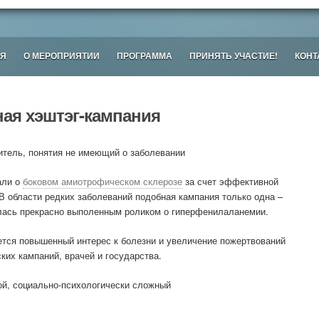
Я
О МЕРОПРИЯТИИ
ПРОГРАММА
ПРИНЯТЬ УЧАСТИЕ!
КОНТ
ая хэштэг-кампания
итель, понятия не имеющий о заболевании
али о
боковом амиотрофическом склерозе
за счет эффективной
 В области редких заболеваний подобная кампания только одна –
алась
прекрасно выполенным роликом
о гиперфенилаланемии.
ется повышенный интерес к болезни и увеличение пожертвований
ких кампаний, врачей и государства.
ой, социально-психологически сложный