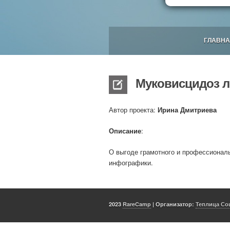
ГЛАВНА
Муковисцидоз л
Автор проекта:
Ирина Дмитриева
Описание
:
О выгоде грамотного и профессионал
инфографики.
2023
RareCamp
| Организатор:
Теплица Со